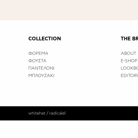
COLLECTION
THE B
ΦΟΡΕΜΑ
ABOUT
ΦΟΥΣΤΑ
E-SHOP
ΠΑΝΤΕΛΟΝΙ
LOOKB
ΜΠΛΟΥΖΑΚΙ
EDITOR
whitehat
/
radicalel