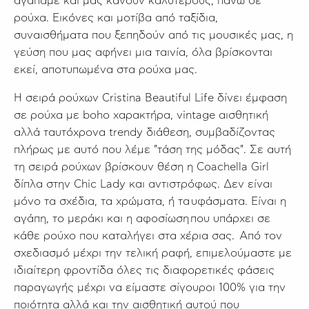
αγαπάμε και μας κάνουν καλύτερους, πάνω σε
ρούχα. Εικόνες και μοτίβα από ταξίδια,
συναισθήματα που ξεπηδούν από τις μουσικές μας, η
γεύση που μας αφήνει μια ταινία, όλα βρίσκονται
εκεί, αποτυπωμένα στα ρούχα μας.
Η σειρά ρούχων Cristina Beautiful Life δίνει έμφαση
σε ρούχα με boho χαρακτήρα, vintage αισθητική
αλλά ταυτόχρονα trendy διάθεση, συμβαδίζοντας
πλήρως με αυτό που λέμε "τάση της μόδας". Σε αυτή
τη σειρά ρούχων βρίσκουν θέση η Coachella Girl
δίπλα στην Chic Lady και αντιστρόφως. Δεν είναι
μόνο τα σχέδια, τα χρώματα, ή τα υφάσματα. Είναι η
αγάπη, το μεράκι και η αφοσίωση που υπάρχει σε
κάθε ρούχο που καταλήγει στα χέρια σας. Από τον
σχεδιασμό μέχρι την τελική ραφή, επιμελούμαστε με
ιδιαίτερη φροντίδα όλες τις διαφορετικές φάσεις
παραγωγής μέχρι να είμαστε σίγουροι 100% για την
ποιότητα αλλά και την αισθητική αυτού που