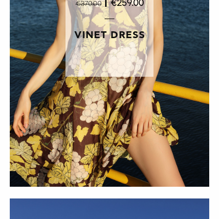
|
€259.00
€370.00
VINET DRESS