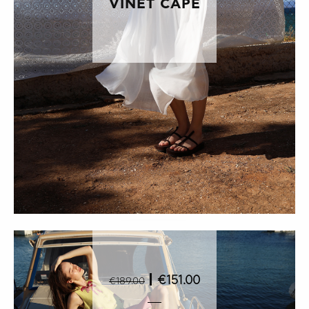
VINET CAPE
|
€151.00
€189.00